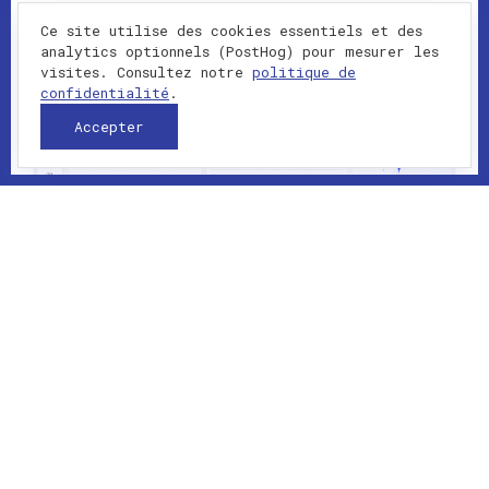
Ce site utilise des cookies essentiels et des
analytics optionnels (PostHog) pour mesurer les
visites. Consultez notre
politique de
confidentialité
.
Accepter
2024-01-01 - présent
APPLICATION
Gestion de projets et tâches assistée
par IA (desktop/PWA). Martin Lechêne
a conçu et développé ce projet avec