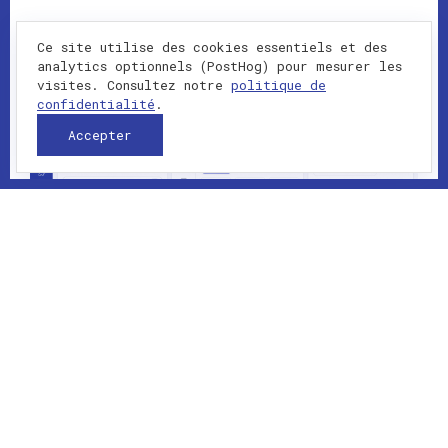
Ce site utilise des cookies essentiels et des
analytics optionnels (PostHog) pour mesurer les
visites. Consultez notre
politique de
confidentialité
.
Accepter
2023-01-01 - présent
IA
Générateur d’apps Laravel assisté
par IA pour intégration Odoo. Martin